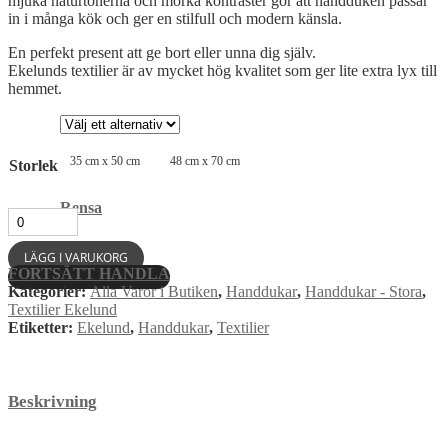
mjuka naturtonerna och mörka kontraster gör att handduken passar
in i många kök och ger en stilfull och modern känsla.
En perfekt present att ge bort eller unna dig själv.
Ekelunds textilier är av mycket hög kvalitet som ger lite extra lyx till
hemmet.
35 cm x 50 cm
48 cm x 70 cm
Storlek
Rensa
046
Lindelöv
-
Handduk
i
LÄGG I VARUKORG
bomull
mängd
FORTSÄTT HANDLA
Kategorier:
Alla Varor i Butiken
,
Handdukar
,
Handdukar - Stora
,
Textilier Ekelund
Etiketter:
Ekelund
,
Handdukar
,
Textilier
Beskrivning