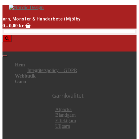
Skip
to
content
Garn, Mönster & Handarbete i Mjölby
0
- 0,00 kr
Hem
Integritetspolicy – GDPR
Webbutik
Garn
Garnkvalitet
Alpacka
Blandgarn
Effektgarn
Ullgarn