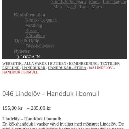
3-tråds Strikkegarn
|
Finull
|
Lovikkagarn
|
Mitu
|
Raggi
|
Tumi
|
Vams
Köpinformation
Konto / Logga in
Varukorg
Kassan
Köpvillkor
Tips & Hjälp
Stick-kalkylator
Nyheter
LOGGA IN
WEBBUTIK
/
ALLA VAROR I BUTIKEN
/
HEMINREDNING
/
TEXTILIER
EKELUND
/
HANDDUKAR
/
HANDDUKAR - STORA
/ 046 LINDELÖV –
HANDDUK I BOMULL
046 Lindelöv – Handduk i bomull
Prisintervall:
195,00
kr
–
285,00
kr
195,00 kr
Lindelöv – Handduk i bomull:
till
En kökshandduk i vacker vävd kvalitet med mönstret Lindelöv. De
285,00 kr