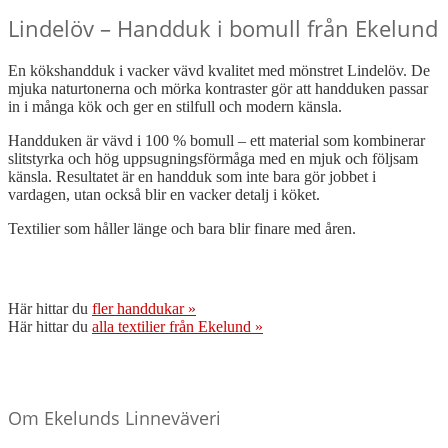
Lindelöv – Handduk i bomull från Ekelund
En kökshandduk i vacker vävd kvalitet med mönstret Lindelöv. De
mjuka naturtonerna och mörka kontraster gör att handduken passar
in i många kök och ger en stilfull och modern känsla.
Handduken är vävd i 100 % bomull – ett material som kombinerar
slitstyrka och hög uppsugningsförmåga med en mjuk och följsam
känsla. Resultatet är en handduk som inte bara gör jobbet i
vardagen, utan också blir en vacker detalj i köket.
Textilier som håller länge och bara blir finare med åren.
Här hittar du
fler handdukar »
Här hittar du
alla textilier från Ekelund »
Om Ekelunds Linneväveri