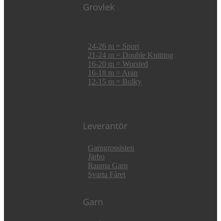
Grovlek
► 32 m = Lace
27-32 m = Fingering
24-26 m = Sport
21-24 m = Double Knitting
16-20 m = Worsted
16-18 m = Aran
12-15 m = Bulky
◄ 12 m = Super Bulky
Leverantör
Garngrossisten
Järbo
Rauma Garn
Svarta Fåret
Garn