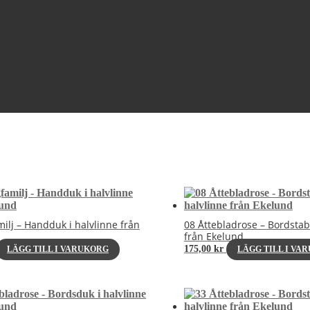
milj – Handduk i halvlinne från
08 Åttebladrose – Bordstabl
från Ekelund
175,00
kr
LÄGG TILL I VARUKORG
LÄGG TILL I VA