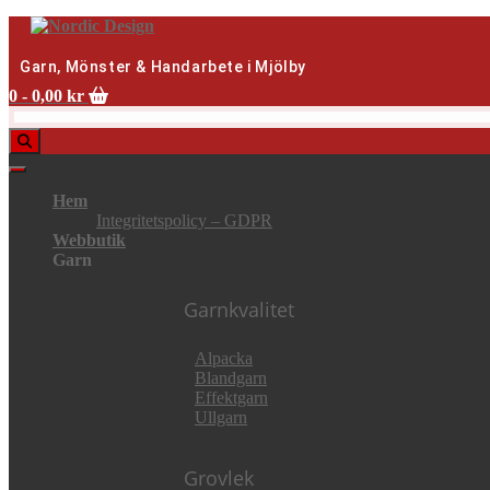
Skip
to
content
Garn, Mönster & Handarbete i Mjölby
0
- 0,00 kr
Hem
Integritetspolicy – GDPR
Webbutik
Garn
Garnkvalitet
Alpacka
Blandgarn
Effektgarn
Ullgarn
Grovlek