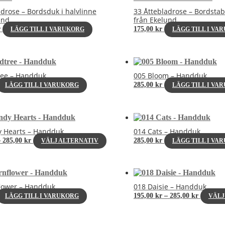
adrose – Bordsduk i halvlinne
33 Åttebladrose – Bordstabl
und
från Ekelund
r
175,00
kr
LÄGG TILL I VARUKORG
LÄGG TILL I VA
ree – Handduk
005 Bloom – Handduk
285,00
kr
LÄGG TILL I VARUKORG
LÄGG TILL I VA
y Hearts – Handduk
014 Cats – Handduk
Prisintervall:
Den
–
285,00
kr
285,00
kr
VÄLJ ALTERNATIV
LÄGG TILL I VA
195,00 kr
här
till
produkten
285,00 kr
har
flera
varianter.
lower – Handduk
018 Daisie – Handduk
De
Prisinter
195,00
kr
–
285,00
kr
LÄGG TILL I VARUKORG
VÄLJ
olika
195,00 k
till
alternativen
285,00 k
kan