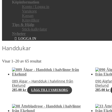
Köpinformation
Konto / Logga in
Varukorg
Kassan
Köpvillkor
Tips & Hjälp
Stick-kalkylator
Nyheter
LOGGA IN
Handdukar
Visar 1–20 av 65 resultat
089 Älgar – Handduk i halvlinne från
090 Älgfa
Ekelund
Ekelund
285,00
kr
285,00
kr
LÄGG TILL I VARUKORG