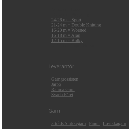
► 32 m = Lace
27-32 m = Fingering
24-26 m = Sport
21-24 m = Double Knitting
16-20 m = Worsted
16-18 m = Aran
12-15 m = Bulky
◄ 12 m = Super Bulky
Leverantör
Garngrossisten
Järbo
Rauma Garn
Svarta Fåret
Garn
3-tråds Strikkegarn
|
Finull
|
Lovikkagarn