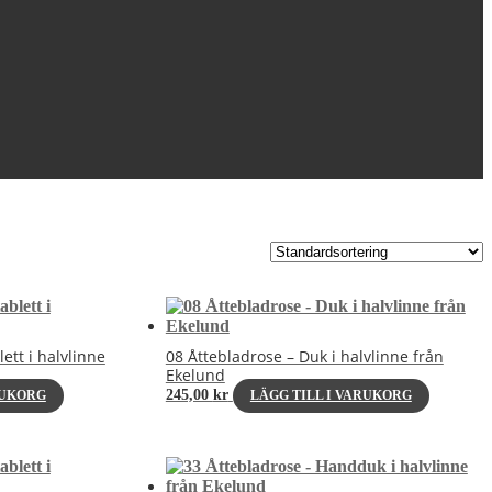
ett i halvlinne
08 Åttebladrose – Duk i halvlinne från
Ekelund
245,00
kr
RUKORG
LÄGG TILL I VARUKORG