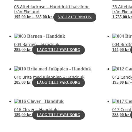
08 Åttebladrose – Handduk i halvlinne
33 Åttebl
från Ekelund
från Ekel
Prisintervall:
Den
195,00
kr
–
285,00
kr
1 755,00
k
VÄLJ ALTERNATIV
195,00 kr
här
till
produkten
285,00 kr
har
flera
varianter.
003 Barnen – Handduk
004 Birdt
De
285,00
kr
144,00
kr
LÄGG TILL I VARUKORG
olika
alternativen
kan
väljas
på
010 Brita med Juläpplen – Handduk
012 Cand
produktsidan
285,00
kr
195,00
kr
LÄGG TILL I VARUKORG
016 Clover – Handduk
017 Cornf
189,00
kr
285,00
kr
LÄGG TILL I VARUKORG