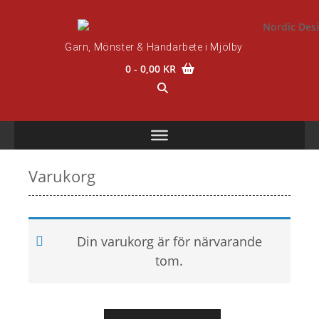
Skip
to
content
Garn, Mönster & Handarbete i Mjölby
0
- 0,00 KR
Varukorg
Din varukorg är för närvarande
tom.