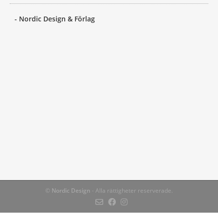
- Nordic Design & Förlag
©
Nordic Design
- Alla rättigheter reserverade.