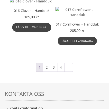
016 Clover – Handduk
189,00
kr
017 Cornflower – Handduk
LÄGG TILL I VARUKORG
285,00
kr
LÄGG TILL I VARUKORG
1
2
3
4
→
KONTAKTA OSS
- Kontaktinformation