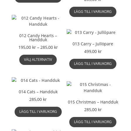
LÄGG TILL I VARUKORG
012 Candy Hearts –
Handduk
013 Carry – Jullöpare
Prisintervall:
195,00
kr
–
285,00
kr
499,00
kr
195,00 kr
Den
till
VÄLJ ALTERNATIV
här
LÄGG TILL I VARUKORG
285,00 kr
produkten
har
flera
varianter.
014 Cats – Handduk
De
olika
285,00
kr
015 Christmas – Handduk
alternativen
285,00
kr
kan
LÄGG TILL I VARUKORG
väljas
LÄGG TILL I VARUKORG
på
produktsidan