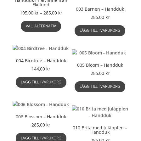
Handduk i halvlinne från
Ekelund
003 Barnen – Handduk
Prisintervall:
195,00
kr
–
285,00
kr
285,00
kr
195,00 kr
Den
till
VÄLJ ALTERNATIV
här
LÄGG TILL I VARUKORG
285,00 kr
produkten
har
flera
varianter.
004 Birdtree – Handduk
De
005 Bloom – Handduk
olika
144,00
kr
285,00
kr
alternativen
kan
LÄGG TILL I VARUKORG
LÄGG TILL I VARUKORG
väljas
på
produktsidan
006 Blossom – Handduk
285,00
kr
010 Brita med Juläpplen –
Handduk
LÄGG TILL I VARUKORG
285,00
kr