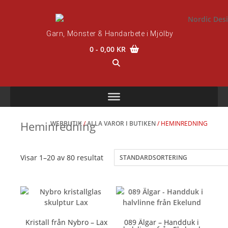
Skip
to
content
Garn, Mönster & Handarbete i Mjölby
0
- 0,00 KR
Heminredning
WEBBUTIK
/
ALLA VAROR I BUTIKEN
/ HEMINREDNING
Visar 1–20 av 80 resultat
Kristall från Nybro – Lax
089 Älgar – Handduk i