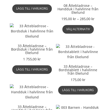
08 Åttebladrose –
LÄGG TILL I VARUKORG
Handduk i halvlinne från
Ekelund
Prisinterv
195,00
kr
–
285,00
kr
195,00 kr
Den
till
VÄLJ ALTERNATIV
här
285,00 kr
produkte
har
33 Åttebladrose –
flera
Bordsduk i halvlinne från
varianter.
Ekelund
De
1 755,00
kr
olika
33 Åttebladrose –
alternati
LÄGG TILL I VARUKORG
Bordstablett i halvlinne
kan
från Ekelund
väljas
175,00
kr
på
produkts
LÄGG TILL I VARUKORG
33 Åttebladrose –