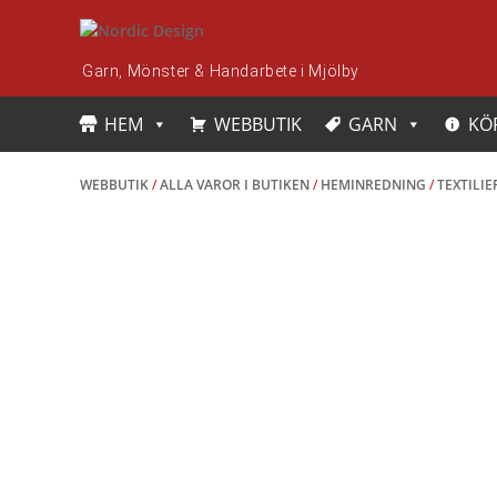
Skip
to
content
Garn, Mönster & Handarbete i Mjölby
HEM
WEBBUTIK
GARN
KÖ
WEBBUTIK
/
ALLA VAROR I BUTIKEN
/
HEMINREDNING
/
TEXTILI