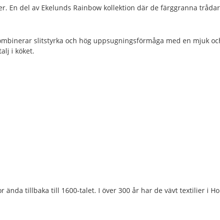
r. En del av Ekelunds Rainbow kollektion där de färggranna tråda
ombinerar slitstyrka och hög uppsugningsförmåga med en mjuk och
lj i köket.
ända tillbaka till 1600-talet. I över 300 år har de vävt textilier i Ho