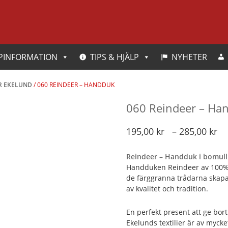
PINFORMATION
TIPS & HJÄLP
NYHETER
ER EKELUND
/ 060 REINDEER – HANDDUK
060 Reindeer – Ha
P
195,00
kr
–
285,00
kr
1
Reindeer – Handduk i bomull
ti
Handduken Reindeer av 100% 
2
de färggranna trådarna skapa
av kvalitet och tradition.
En perfekt present att ge bort 
Ekelunds textilier är av mycket