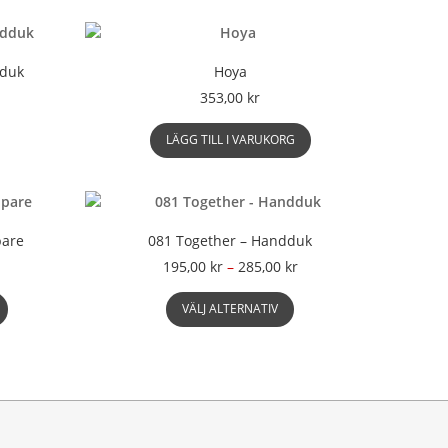
dduk
Hoya
risintervall:
353,00
kr
195,00 kr
en
ill
LÄGG TILL I VARUKORG
är
285,00 kr
rodukten
ar
lera
arianter.
pare
081 Together – Handduk
e
Prisintervall:
195,00
kr
–
285,00
kr
lika
195,00 kr
lternativen
Den
till
VÄLJ ALTERNATIV
an
här
285,00 kr
äljas
produkten
å
har
roduktsidan
flera
varianter.
De
olika