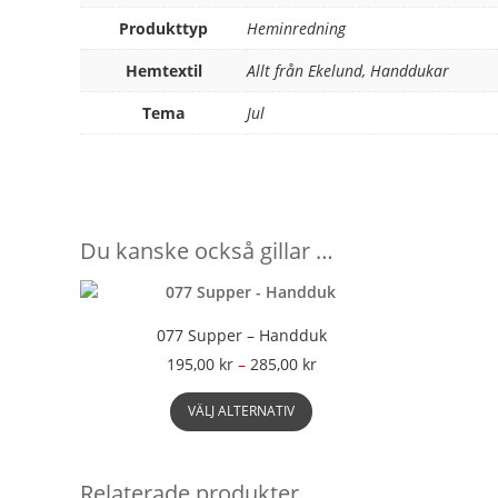
Produkttyp
Heminredning
Hemtextil
Allt från Ekelund, Handdukar
Tema
Jul
Du kanske också gillar …
077 Supper – Handduk
Prisintervall:
195,00
kr
–
285,00
kr
195,00 kr
Den
till
VÄLJ ALTERNATIV
här
285,00 kr
produkten
har
flera
Relaterade produkter