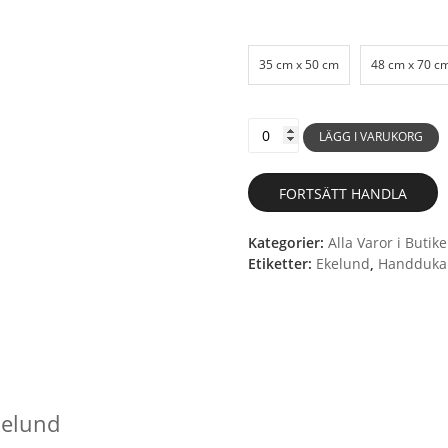
35 cm x 50 cm
48 cm x 70 c
060
Reindeer
LÄGG I VARUKORG
-
Handduk
mängd
FORTSÄTT HANDLA
Kategorier:
Alla Varor i Butik
Etiketter:
Ekelund
,
Handduka
kelund