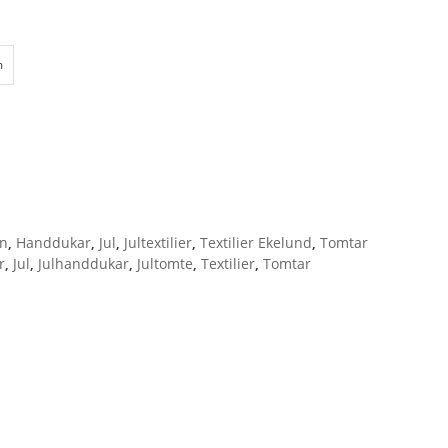
m
en
,
Handdukar
,
Jul
,
Jultextilier
,
Textilier Ekelund
,
Tomtar
r
,
Jul
,
Julhanddukar
,
Jultomte
,
Textilier
,
Tomtar