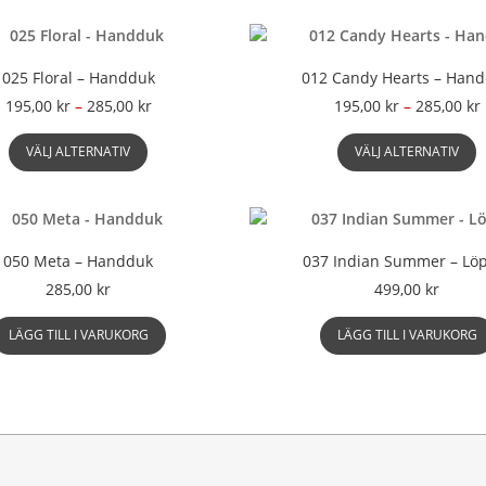
025 Floral – Handduk
012 Candy Hearts – Han
Prisintervall:
P
195,00
kr
–
285,00
kr
195,00
kr
–
285,00
kr
195,00 kr
Den
D
till
t
VÄLJ ALTERNATIV
VÄLJ ALTERNATIV
här
h
285,00 kr
produkten
p
har
h
flera
f
varianter.
v
050 Meta – Handduk
037 Indian Summer – Lö
De
D
285,00
kr
499,00
kr
olika
o
alternativen
a
LÄGG TILL I VARUKORG
LÄGG TILL I VARUKORG
kan
k
väljas
v
på
p
produktsidan
p