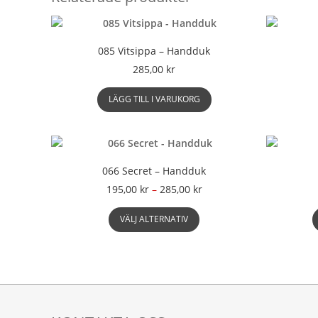
varianter.
De
olika
085 Vitsippa – Handduk
alternativen
kan
285,00
kr
väljas
på
LÄGG TILL I VARUKORG
produktsidan
066 Secret – Handduk
Prisintervall:
195,00
kr
–
285,00
kr
195,00 kr
Den
till
VÄLJ ALTERNATIV
här
285,00 kr
produkten
har
flera
varianter.
De
olika