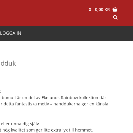
0
- 0,00 KR
LOGGA IN
ndduk
risintervall:
95,00 kr
:
ll
bomull är en del av Ekelunds Rainbow kollektion där
85,00 kr
r detta fantastiska motiv – handdukarna ger en känsla
eller unna dig själv.
 hög kvalitet som ger lite extra lyx till hemmet.