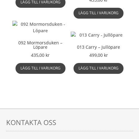
LÄGG TILL I VARUKORG
på
alternati
produktsidan
kan
LÄGG TILL I VARUKORG
väljas
på
produkts
092 Mormorsduken –
Löpare
013 Carry – Jullöpare
435,00
kr
499,00
kr
LÄGG TILL I VARUKORG
LÄGG TILL I VARUKORG
KONTAKTA OSS