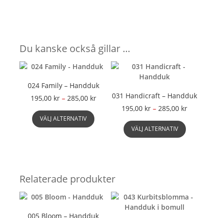
Du kanske också gillar …
024 Family – Handduk
031 Handicraft – Handduk
Prisintervall:
195,00
kr
–
285,00
kr
195,00 kr
Prisinterv
195,00
kr
–
285,00
kr
Den
till
195,00 kr
VÄLJ ALTERNATIV
här
Den
285,00 kr
till
VÄLJ ALTERNATIV
produkten
här
285,00 kr
har
produkte
flera
har
varianter.
flera
De
varianter.
Relaterade produkter
olika
De
alternativen
olika
kan
alternati
väljas
kan
005 Bloom – Handduk