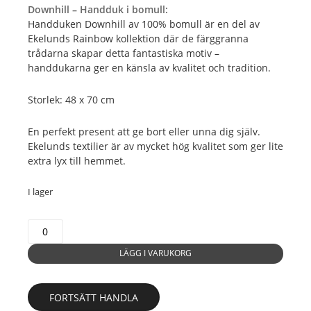
Downhill – Handduk i bomull:
Handduken Downhill av 100% bomull är en del av
Ekelunds Rainbow kollektion där de färggranna
trådarna skapar detta fantastiska motiv –
handdukarna ger en känsla av kvalitet och tradition.
Storlek: 48 x 70 cm
En perfekt present att ge bort eller unna dig själv.
Ekelunds textilier är av mycket hög kvalitet som ger lite
extra lyx till hemmet.
I lager
022
Downhill
LÄGG I VARUKORG
-
Handduk
mängd
FORTSÄTT HANDLA