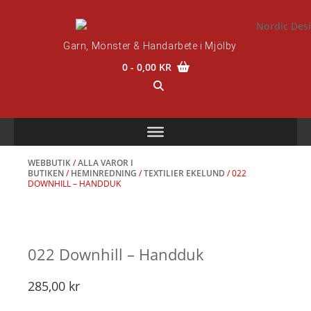
Skip
to
content
Garn, Mönster & Handarbete i Mjölby
0
- 0,00 KR
WEBBUTIK
/
ALLA VAROR I
BUTIKEN
/
HEMINREDNING
/
TEXTILIER EKELUND
/ 022
DOWNHILL – HANDDUK
022 Downhill – Handduk
285,00
kr