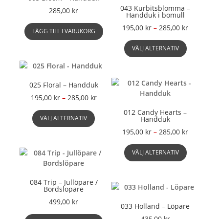
på
väljas
043 Kurbitsblomma –
285,00
kr
Handduk i bomull
produktsidan
på
produkts
Prisinterv
195,00
kr
–
285,00
kr
LÄGG TILL I VARUKORG
195,00 kr
Den
till
VÄLJ ALTERNATIV
här
285,00 kr
produkte
har
flera
025 Floral – Handduk
varianter.
Prisintervall:
195,00
kr
–
285,00
kr
De
195,00 kr
Den
012 Candy Hearts –
olika
till
VÄLJ ALTERNATIV
Handduk
här
alternati
285,00 kr
produkten
Prisinterv
195,00
kr
–
285,00
kr
kan
har
195,00 kr
väljas
Den
flera
till
VÄLJ ALTERNATIV
på
här
varianter.
285,00 kr
produkts
produkte
De
har
084 Trip – Jullöpare /
olika
flera
Bordslöpare
alternativen
varianter.
499,00
kr
kan
033 Holland – Löpare
De
väljas
olika
435,00
kr