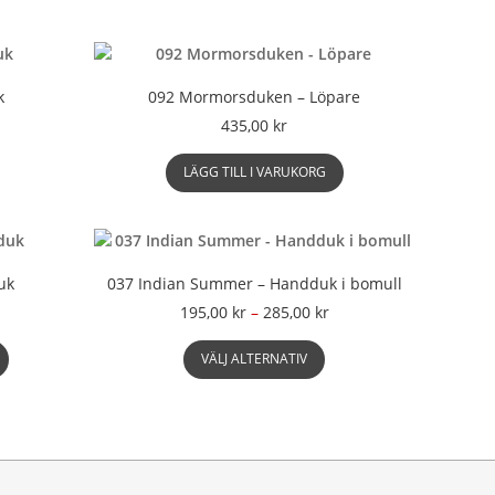
k
092 Mormorsduken – Löpare
risintervall:
435,00
kr
195,00 kr
en
ill
LÄGG TILL I VARUKORG
är
285,00 kr
rodukten
ar
lera
arianter.
uk
037 Indian Summer – Handduk i bomull
e
Prisintervall:
195,00
kr
–
285,00
kr
lika
195,00 kr
lternativen
Den
till
VÄLJ ALTERNATIV
an
här
285,00 kr
äljas
produkten
å
har
roduktsidan
flera
varianter.
De