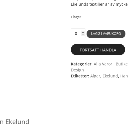
Ekelunds textilier är av mycket
I lager
090
LÄGG I VARUKORG
Älgfamilj
-
Handduk
FORTSÄTT HANDLA
i
halvlinne
Kategorier:
Alla Varor i Butik
från
Design
Ekelund
Etiketter:
Älgar
,
Ekelund
,
Han
mängd
ån Ekelund