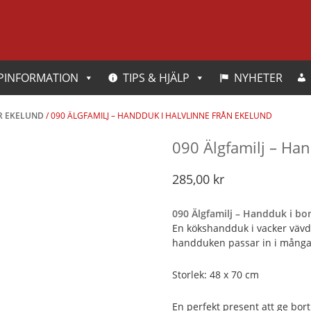
PINFORMATION
TIPS & HJÄLP
NYHETER
ER EKELUND
/ 090 ÄLGFAMILJ – HANDDUK I HALVLINNE FRÅN EKELUND
090 Älgfamilj – Han
285,00
kr
090 Älgfamilj – Handduk i bo
En kökshandduk i vacker vävd
handduken passar in i många k
Storlek: 48 x 70 cm
En perfekt present att ge bort 