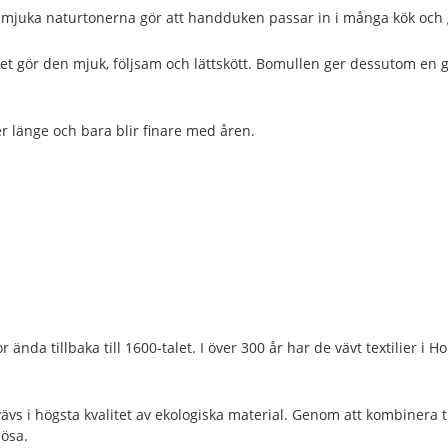
 mjuka naturtonerna gör att handduken passar in i många kök och ge
ket gör den mjuk, följsam och lättskött. Bomullen ger dessutom e
er länge och bara blir finare med åren.
ända tillbaka till 1600-talet. I över 300 år har de vävt textilier i Ho
 vävs i högsta kvalitet av ekologiska material. Genom att kombiner
lösa.