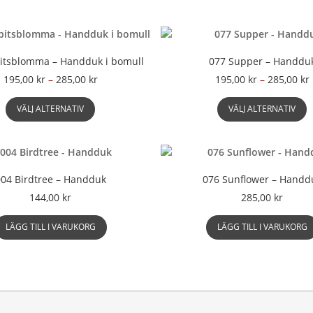
itsblomma – Handduk i bomull
077 Supper – Handdu
Prisintervall:
P
195,00
kr
–
285,00
kr
195,00
kr
–
285,00
kr
195,00 kr
Den
D
till
t
VÄLJ ALTERNATIV
VÄLJ ALTERNATIV
här
h
285,00 kr
produkten
p
har
h
flera
f
varianter.
v
004 Birdtree – Handduk
076 Sunflower – Handd
De
D
144,00
kr
285,00
kr
olika
o
alternativen
a
LÄGG TILL I VARUKORG
LÄGG TILL I VARUKORG
kan
k
väljas
v
på
p
produktsidan
p