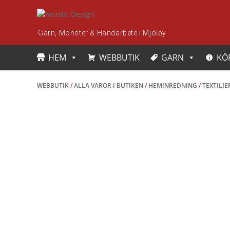
Skip
to
content
Garn, Mönster & Handarbete i Mjölby
HEM
WEBBUTIK
GARN
KÖ
WEBBUTIK
/
ALLA VAROR I BUTIKEN
/
HEMINREDNING
/
TEXTILI