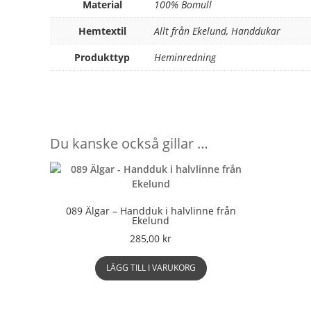
Material
100% Bomull
Hemtextil
Allt från Ekelund, Handdukar
Produkttyp
Heminredning
Du kanske också gillar …
089 Älgar – Handduk i halvlinne från
Ekelund
285,00
kr
LÄGG TILL I VARUKORG