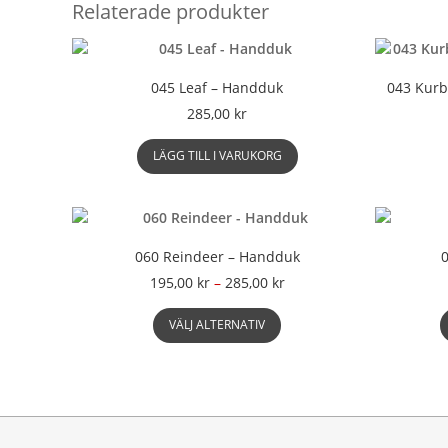
Relaterade produkter
045 Leaf – Handduk
043 Kurb
285,00
kr
LÄGG TILL I VARUKORG
060 Reindeer – Handduk
Prisintervall:
195,00
kr
–
285,00
kr
195,00 kr
Den
till
VÄLJ ALTERNATIV
här
285,00 kr
produkten
har
flera
varianter.
De