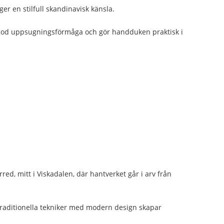
r en stilfull skandinavisk känsla.
n god uppsugningsförmåga och gör handduken praktisk i
rred, mitt i Viskadalen, där hantverket går i arv från
a traditionella tekniker med modern design skapar