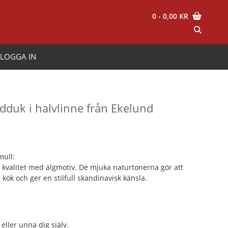
0
- 0,00 KR
LOGGA IN
dduk i halvlinne från Ekelund
mull:
 kvalitet med älgmotiv. De mjuka naturtonerna gör att
ök och ger en stilfull skandinavisk känsla.
eller unna dig själv.