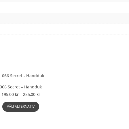
066 Secret – Handduk
Prisintervall:
195,00
kr
–
285,00
kr
195,00 kr
Den
till
VÄLJ ALTERNATIV
här
285,00 kr
produkten
har
flera