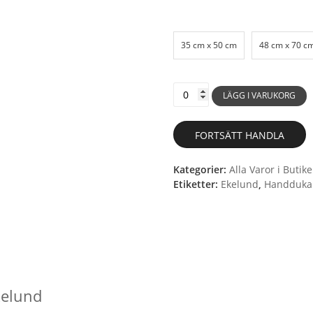
35 cm x 50 cm
48 cm x 70 c
081
Together
LÄGG I VARUKORG
-
Handduk
mängd
FORTSÄTT HANDLA
Kategorier:
Alla Varor i Butik
Etiketter:
Ekelund
,
Handduka
kelund