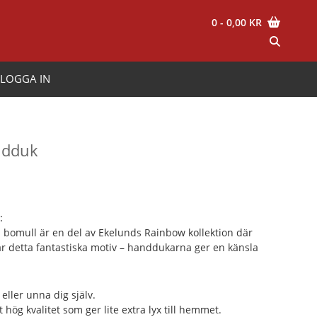
0
- 0,00 KR
LOGGA IN
ndduk
risintervall:
95,00 kr
:
ll
omull är en del av Ekelunds Rainbow kollektion där
85,00 kr
r detta fantastiska motiv – handdukarna ger en känsla
eller unna dig själv.
 hög kvalitet som ger lite extra lyx till hemmet.