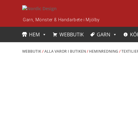
Skip
to
content
Garn, Mönster & Handarbete i Mjölby
HEM
WEBBUTIK
GARN
KÖ
WEBBUTIK
/
ALLA VAROR I BUTIKEN
/
HEMINREDNING
/
TEXTILI