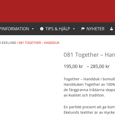
PINFORMATION
TIPS & HJÄLP
NYHETER
ER EKELUND
/ 081 TOGETHER – HANDDUK
081 Together – Ha
P
195,00
kr
–
285,00
kr
1
Together – Handduk i bomull
ti
Handduken Together av 100% b
2
de färggranna trådarna skapa
av kvalitet och tradition.
En perfekt present att ge bort 
Ekelunds textilier är av mycket