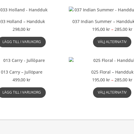
varianter.
De
olika
033 Holland – Handduk
037 Indian Summer – Handduk
alternativen
kan
P
298,00
kr
195,00
kr
–
285,00
kr
väljas
D
på
t
LÄGG TILL I VARUKORG
VÄLJ ALTERNATIV
h
produktsidan
p
h
f
v
013 Carry – Jullöpare
025 Floral – Handduk
D
P
499,00
kr
195,00
kr
–
285,00
kr
o
a
D
t
LÄGG TILL I VARUKORG
VÄLJ ALTERNATIV
k
h
v
p
p
h
p
f
v
D
o