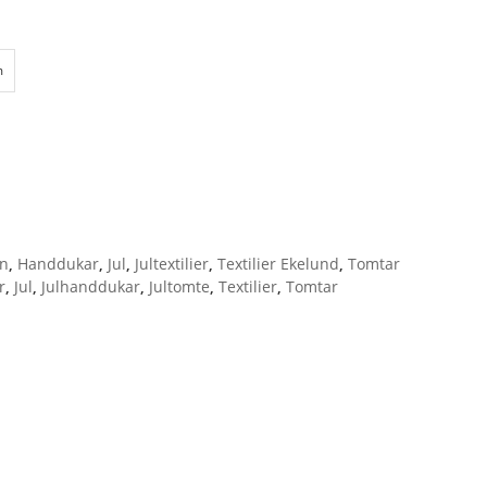
m
en
,
Handdukar
,
Jul
,
Jultextilier
,
Textilier Ekelund
,
Tomtar
r
,
Jul
,
Julhanddukar
,
Jultomte
,
Textilier
,
Tomtar