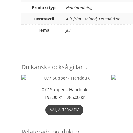
Produkttyp
Heminredning
Hemtextil
Allt från Ekelund, Handdukar
Tema
Jul
Du kanske också gillar …
077 Supper – Handduk
Prisintervall:
195,00
kr
–
285,00
kr
195,00 kr
Den
till
VÄLJ ALTERNATIV
här
285,00 kr
produkten
har
flera
Relaterade produkter