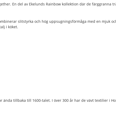
ether. En del av Ekelunds Rainbow kollektion där de färggranna t
ombinerar slitstyrka och hög uppsugningsförmåga med en mjuk och
lj i köket.
ända tillbaka till 1600-talet. I över 300 år har de vävt textilier i Ho