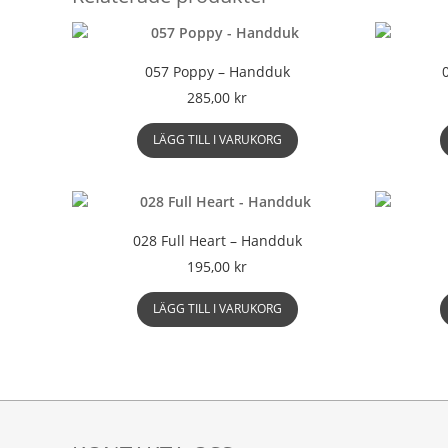
varianter.
De
olika
057 Poppy – Handduk
alternativen
kan
285,00
kr
väljas
på
LÄGG TILL I VARUKORG
produktsidan
028 Full Heart – Handduk
195,00
kr
LÄGG TILL I VARUKORG