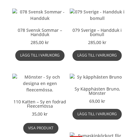
produktsidan
har
flera
varianter.
De
078 Svensk Sommar –
079 Sverige – Handduk i
olika
Handduk
bomull
alternati
285,00
kr
285,00
kr
kan
väljas
LÄGG TILL I VARUKORG
LÄGG TILL I VARUKORG
på
produkts
Sy Käpphästen Bruno,
Mönster
69,00
kr
110 Katten – Sy en fodrad
Fleecemössa
35,00
kr
LÄGG TILL I VARUKORG
VISA PRODUKT