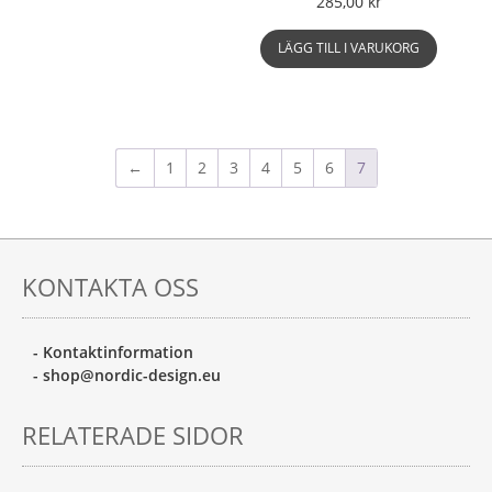
285,00
kr
LÄGG TILL I VARUKORG
←
1
2
3
4
5
6
7
KONTAKTA OSS
- Kontaktinformation
- shop@nordic-design.eu
RELATERADE SIDOR