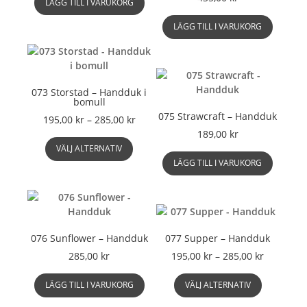
LÄGG TILL I VARUKORG
LÄGG TILL I VARUKORG
073 Storstad – Handduk i
bomull
075 Strawcraft – Handduk
Prisintervall:
195,00
kr
–
285,00
kr
195,00 kr
189,00
kr
Den
till
VÄLJ ALTERNATIV
här
285,00 kr
LÄGG TILL I VARUKORG
produkten
har
flera
varianter.
De
076 Sunflower – Handduk
077 Supper – Handduk
olika
alternativen
Prisinterv
285,00
kr
195,00
kr
–
285,00
kr
kan
195,00 kr
Den
väljas
till
LÄGG TILL I VARUKORG
VÄLJ ALTERNATIV
här
på
285,00 kr
produkte