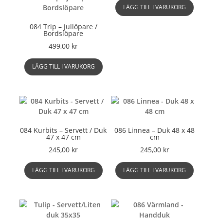
varianter.
LÄGG TILL I VARUKORG
De
084 Trip – Jullöpare /
olika
Bordslöpare
alternativen
499,00
kr
kan
väljas
LÄGG TILL I VARUKORG
på
produktsidan
084 Kurbits – Servett / Duk
086 Linnea – Duk 48 x 48
47 x 47 cm
cm
245,00
kr
245,00
kr
LÄGG TILL I VARUKORG
LÄGG TILL I VARUKORG