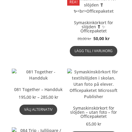
REA!
Symaskinkörkort för
slöjden ❣ ✨
Officepaketet
Det
Det
50,00
kr
89,00
kr
ursprungliga
nuvarande
priset
priset
LÄGG TILL I VARUKORG
var:
är:
89,00 kr.
50,00 kr.
081 Together – Handduk
Prisintervall:
195,00
kr
–
285,00
kr
195,00 kr
Den
Symaskinskörkort för
till
VÄLJ ALTERNATIV
här
slöjden – utan foto – för
285,00 kr
Officepaketet
produkten
har
65,00
kr
flera