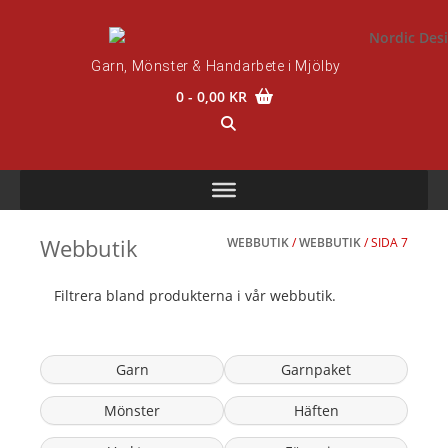
Skip
to
content
Garn, Mönster & Handarbete i Mjölby
0
- 0,00 KR
Webbutik
WEBBUTIK
/
WEBBUTIK
/ SIDA 7
Filtrera bland produkterna i vår webbutik.
Garn
Garnpaket
Mönster
Häften