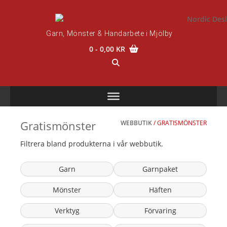
Skip
to
content
Garn, Mönster & Handarbete i Mjölby
0
- 0,00 KR
Gratismönster
WEBBUTIK
/ GRATISMÖNSTER
Filtrera bland produkterna i vår webbutik.
Garn
Garnpaket
Mönster
Häften
Verktyg
Förvaring