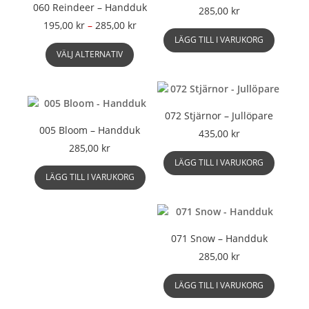
060 Reindeer – Handduk
olika
285,00
kr
alternati
Prisintervall:
195,00
kr
–
285,00
kr
kan
195,00 kr
LÄGG TILL I VARUKORG
Den
väljas
till
VÄLJ ALTERNATIV
här
på
285,00 kr
produkten
produkts
har
flera
072 Stjärnor – Jullöpare
varianter.
005 Bloom – Handduk
De
435,00
kr
olika
285,00
kr
alternativen
LÄGG TILL I VARUKORG
kan
LÄGG TILL I VARUKORG
väljas
på
produktsidan
071 Snow – Handduk
285,00
kr
LÄGG TILL I VARUKORG