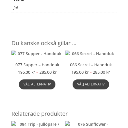
Jul
Du kanske också gillar …
077 Supper – Handduk
066 Secret – Handduk
Prisintervall:
Prisinterv
195,00
kr
–
285,00
kr
195,00
kr
–
285,00
kr
195,00 kr
195,00 kr
Den
Den
till
till
VÄLJ ALTERNATIV
VÄLJ ALTERNATIV
här
här
285,00 kr
285,00 kr
produkten
produkte
har
har
flera
flera
varianter.
varianter.
Relaterade produkter
De
De
olika
olika
alternativen
alternati