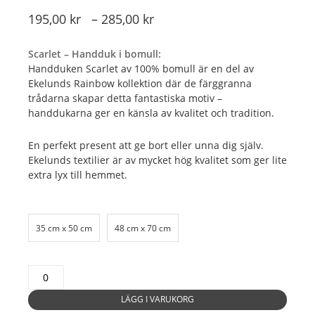
Prisintervall:
195,00
kr
–
285,00
kr
195,00 kr
Scarlet – Handduk i bomull:
till
Handduken Scarlet av 100% bomull är en del av
285,00 kr
Ekelunds Rainbow kollektion där de färggranna
trådarna skapar detta fantastiska motiv –
handdukarna ger en känsla av kvalitet och tradition.
En perfekt present att ge bort eller unna dig själv.
Ekelunds textilier är av mycket hög kvalitet som ger lite
extra lyx till hemmet.
35 cm x 50 cm
48 cm x 70 cm
064
Scarlet
-
Handduk
mängd
LÄGG I VARUKORG