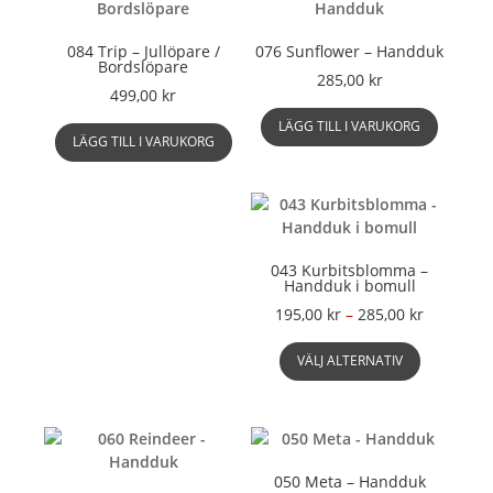
kan
kan
väljas
väljas
084 Trip – Jullöpare /
076 Sunflower – Handduk
Bordslöpare
på
på
285,00
kr
produktsidan
produkts
499,00
kr
LÄGG TILL I VARUKORG
LÄGG TILL I VARUKORG
043 Kurbitsblomma –
Handduk i bomull
Prisinterv
195,00
kr
–
285,00
kr
195,00 kr
Den
till
VÄLJ ALTERNATIV
här
285,00 kr
produkte
har
flera
varianter.
050 Meta – Handduk
De