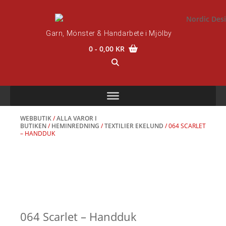
Skip
to
content
Garn, Mönster & Handarbete i Mjölby
0
- 0,00 KR
WEBBUTIK
/
ALLA VAROR I
BUTIKEN
/
HEMINREDNING
/
TEXTILIER EKELUND
/ 064 SCARLET
– HANDDUK
064 Scarlet – Handduk