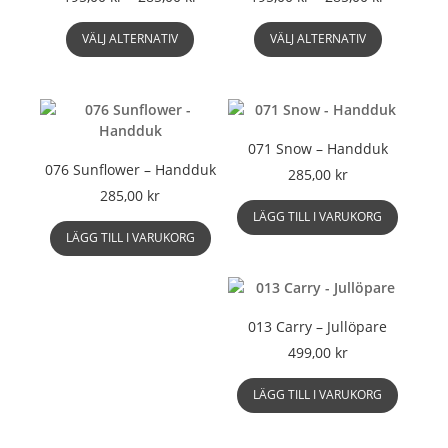
195,00 kr
195,00 kr
Den
Den
till
till
VÄLJ ALTERNATIV
VÄLJ ALTERNATIV
här
här
285,00 kr
285,00 kr
produkten
produkte
har
har
flera
flera
varianter.
varianter.
071 Snow – Handduk
De
De
076 Sunflower – Handduk
olika
olika
285,00
kr
alternativen
alternati
285,00
kr
kan
kan
LÄGG TILL I VARUKORG
väljas
väljas
LÄGG TILL I VARUKORG
på
på
produktsidan
produkts
013 Carry – Jullöpare
499,00
kr
LÄGG TILL I VARUKORG