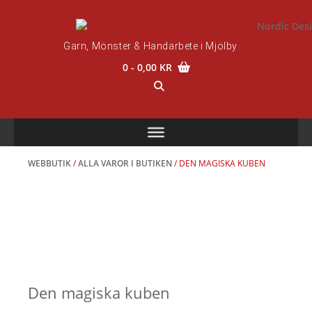
Skip
to
content
Garn, Mönster & Handarbete i Mjölby
0
- 0,00 KR
WEBBUTIK
/
ALLA VAROR I BUTIKEN
/ DEN MAGISKA KUBEN
Den magiska kuben