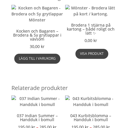
Brodera 1 stjärna på
kartong – både roligt och
Kocken och Bagaren –
lätt ✨
Brodera & Sy grytlappar i
vävsöm
0,00
kr
30,00
kr
VISA PRODUKT
LÄGG TILL I VARUKORG
Relaterade produkter
037 Indian Summer –
043 Kurbitsblomma –
Handduk i bomull
Handduk i bomull
Prisintervall:
Prisinterv
195,00
kr
–
285,00
kr
195,00
kr
–
285,00
kr