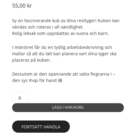
55,00
kr
Sy en fascinerande kub av dina resttyger! Kuben kan
vändas och roteras i all oändlighet.
Rolig leksak som uppskattas av vuxna och barn.
I mönstret får du en tydlig arbetsbeskrivning och
mallar så att du lätt kan planera vart dina tyger ska
placeras på kuben.
Dessutom är den spännande att sätta fingrarna i –
den sys ihop för hand 😄
Den
magiska
LÄGG I VARUKORG
kuben
mängd
FORTSÄTT HANDLA