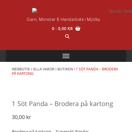
Skip
to
content
Garn, Mönster & Handarbete i Mjölby
0
- 0,00 KR
WEBBUTIK
/
ALLA VAROR I BUTIKEN
/ 1 SÖT PANDA – BRODERA
PÅ KARTONG
1 Söt Panda – Brodera på kartong
30,00
kr
Brodera på kartong – Supersöt Panda: