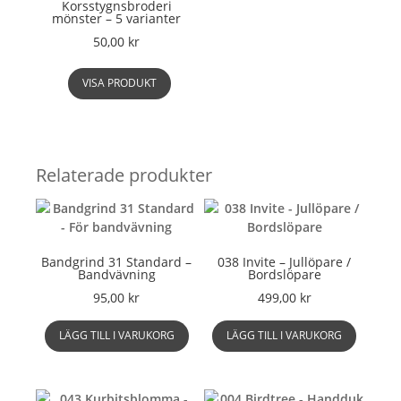
Korsstygnsbroderi
mönster – 5 varianter
50,00
kr
Den
VISA PRODUKT
här
produkten
har
flera
varianter.
Relaterade produkter
De
olika
alternativen
kan
väljas
Bandgrind 31 Standard –
038 Invite – Jullöpare /
på
Bandvävning
Bordslöpare
produktsidan
95,00
kr
499,00
kr
LÄGG TILL I VARUKORG
LÄGG TILL I VARUKORG