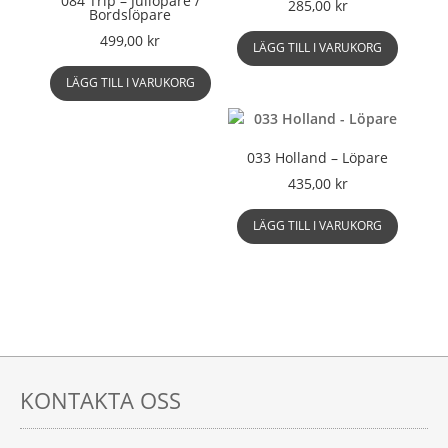
084 Trip – Jullöpare /
olika
285,00
kr
Bordslöpare
alternati
499,00
kr
kan
LÄGG TILL I VARUKORG
väljas
LÄGG TILL I VARUKORG
på
produkts
033 Holland – Löpare
435,00
kr
LÄGG TILL I VARUKORG
KONTAKTA OSS