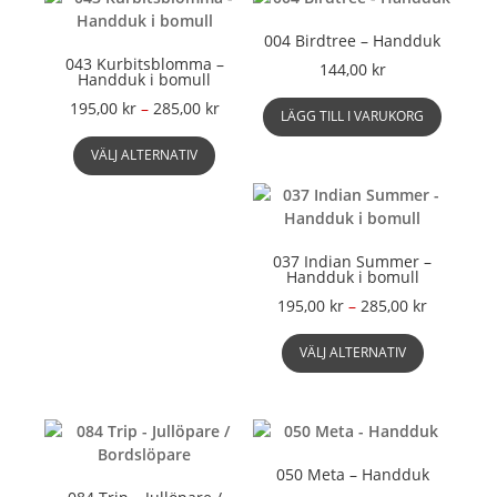
004 Birdtree – Handduk
043 Kurbitsblomma –
144,00
kr
Handduk i bomull
Prisintervall:
195,00
kr
–
285,00
kr
LÄGG TILL I VARUKORG
195,00 kr
Den
till
VÄLJ ALTERNATIV
här
285,00 kr
produkten
har
flera
varianter.
037 Indian Summer –
Handduk i bomull
De
olika
Prisinterv
195,00
kr
–
285,00
kr
alternativen
195,00 kr
Den
kan
till
VÄLJ ALTERNATIV
här
väljas
285,00 kr
produkte
på
har
produktsidan
flera
varianter.
050 Meta – Handduk
De