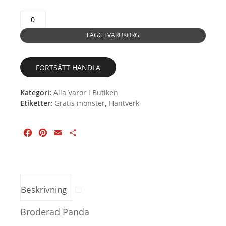
1
Söt
LÄGG I VARUKORG
Panda
-
Brodera
FORTSÄTT HANDLA
på
kartong
mängd
Kategori:
Alla Varor i Butiken
Etiketter:
Gratis mönster
,
Hantverk
Facebook
Pinterest
Email
Dela
Beskrivning
Broderad Panda