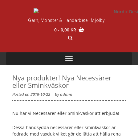
Skip
to
content
Garn, Mönster & Handarbete i Mjölby
0
- 0,00 KR
Nya produkter! Nya Necessärer
eller Sminkväskor
Posted on
2019-10-22
by
admin
Nu har vi Necessärer eller Sminkväskor att erbjuda!
Dessa handsydda necessärer eller sminkväskor är
fodrade med vaxduk vilket gör de lätta att hålla rena