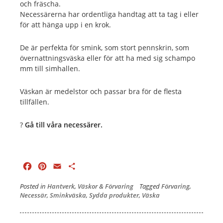
och fräscha.
Necessärerna har ordentliga handtag att ta tag i eller
för att hänga upp i en krok.
De är perfekta för smink, som stort pennskrin, som
övernattningsväska eller för att ha med sig schampo
mm till simhallen.
Väskan är medelstor och passar bra för de flesta
tillfällen.
?
Gå till våra necessärer.
Facebook
Pinterest
Email
Dela
Posted in
Hantverk
,
Väskor & Förvaring
Tagged
Förvaring
,
Necessär
,
Sminkväska
,
Sydda produkter
,
Väska