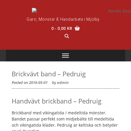
Skip
to
content
Garn, Mönster & Handarbete i Mjölby
0
- 0,00 KR
Brickvävt band – Pedruig
Posted on
2016-05-01
by
admin
Handvävt brickband – Pedruig
Brickband med vikingatida / medeltida mönster.
Bandet passar perfekt som midjebälte till medeltida
och vikingatida kläder. Pedruig är keltiska och betyder