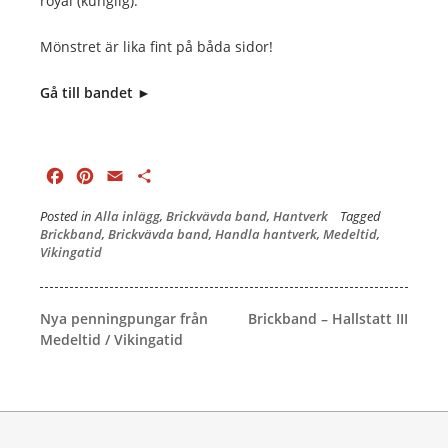
royal (kunglig).
Mönstret är lika fint på båda sidor!
Gå till bandet ►
Facebook
Pinterest
Email
Dela
Posted in
Alla inlägg
,
Brickvävda band
,
Hantverk
Tagged
Brickband
,
Brickvävda band
,
Handla hantverk
,
Medeltid
,
Vikingatid
Inläggsnavigering
Nya penningpungar från
Brickband – Hallstatt III
Medeltid / Vikingatid