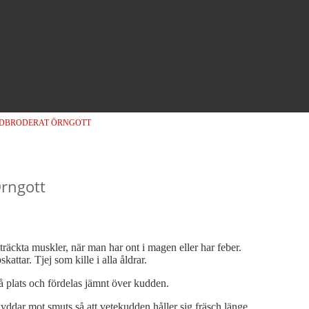
DBRODERAT ÖRNGOTT
rngott
äckta muskler, när man har ont i magen eller har feber.
kattar. Tjej som kille i alla åldrar.
å plats och fördelas jämnt över kudden.
ddar mot smuts så att vetekudden håller sig fräsch länge.