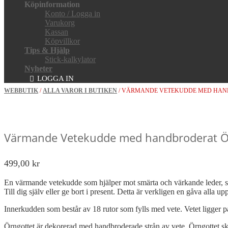
Köpinformation
Konto / Logga in
Varukorg
Kassan
Köpvillkor
Tips & Hjälp
Stick-kalkylator
Nyheter
LOGGA IN
WEBBUTIK
/
ALLA VAROR I BUTIKEN
/ VÄRMANDE VETEKUDDE MED HAN
Värmande Vetekudde med handbroderat Ö
499,00
kr
En värmande vetekudde som hjälper mot smärta och värkande leder, str
Till dig själv eller ge bort i present. Detta är verkligen en gåva alla upps
Innerkudden som består av 18 rutor som fylls med vete. Vetet ligger p
Örngottet är dekorerad med handbroderade strån av vete. Örngottet sky