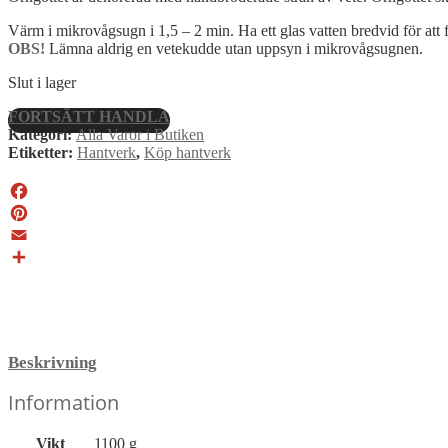
Värm i mikrovågsugn i 1,5 – 2 min. Ha ett glas vatten bredvid för att 
OBS!
Lämna aldrig en vetekudde utan uppsyn i mikrovågsugnen.
Slut i lager
FORTSÄTT HANDLA
Kategori:
Alla Varor i Butiken
Etiketter:
Hantverk
,
Köp hantverk
Facebook
Pinterest
Email
Dela
Beskrivning
Information
Vikt
1100 g