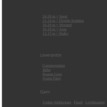
► 32 m = Lace
27-32 m = Fingering
24-26 m = Sport
21-24 m = Double Knitting
16-20 m = Worsted
16-18 m = Aran
12-15 m = Bulky
◄ 12 m = Super Bulky
Leverantör
Garngrossisten
Järbo
Rauma Garn
Svarta Fåret
Garn
3-tråds Strikkegarn
|
Finull
|
Lovikkagarn