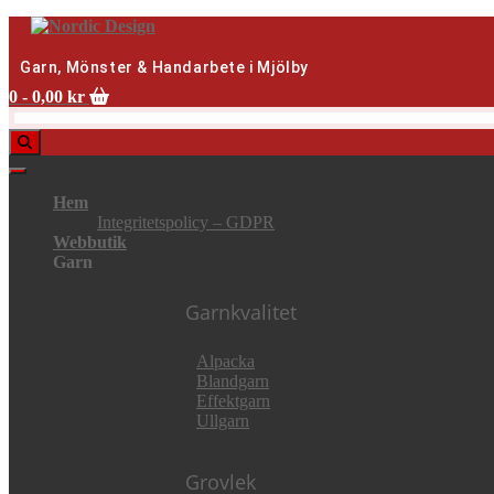
Skip
to
content
Garn, Mönster & Handarbete i Mjölby
0
- 0,00 kr
Hem
Integritetspolicy – GDPR
Webbutik
Garn
Garnkvalitet
Alpacka
Blandgarn
Effektgarn
Ullgarn
Grovlek