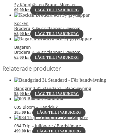
Sy Käpphästen Bruno, Mönster
69,00
kr
LÄGG TILL I VARUKORG
Kocken
Brodera & Sy grytlappar i vävsöm
65,00
kr
LÄGG TILL I VARUKORG
Bagaren
Brodera & Sy grytlappar i vävsöm
65,00
kr
LÄGG TILL I VARUKORG
Relaterade produkter
Bandgrind 31 Standard – Bandvävning
95,00
kr
LÄGG TILL I VARUKORG
005 Bloom – Handduk
285,00
kr
LÄGG TILL I VARUKORG
084 Trip – Jullöpare / Bordslöpare
499,00
kr
LÄGG TILL I VARUKORG