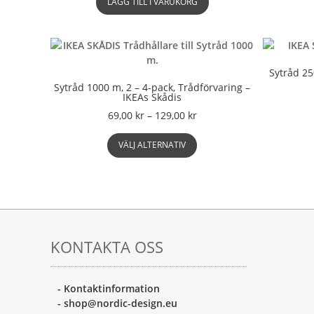
LÄGG TILL I VARUKORG
Sytråd 25
Sytråd 1000 m, 2 – 4-pack, Trådförvaring –
IKEAs Skådis
Prisintervall:
69,00
kr
–
129,00
kr
69,00 kr
Den
till
VÄLJ ALTERNATIV
här
129,00 kr
produkten
har
flera
varianter.
De
olika
KONTAKTA OSS
alternativen
kan
väljas
- Kontaktinformation
på
- shop@nordic-design.eu
produktsidan