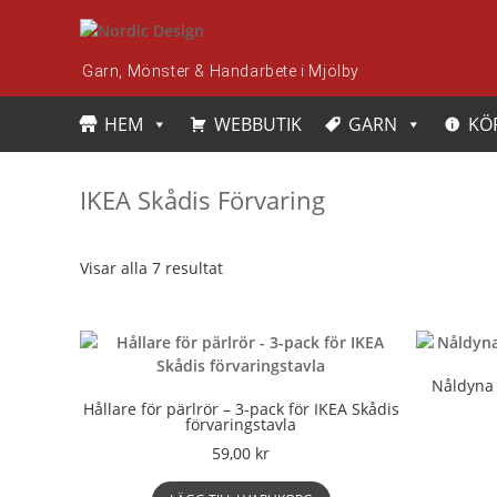
Skip
to
content
Garn, Mönster & Handarbete i Mjölby
HEM
WEBBUTIK
GARN
KÖ
IKEA Skådis Förvaring
Visar alla 7 resultat
Nåldyna 
Hållare för pärlrör – 3-pack för IKEA Skådis
förvaringstavla
59,00
kr