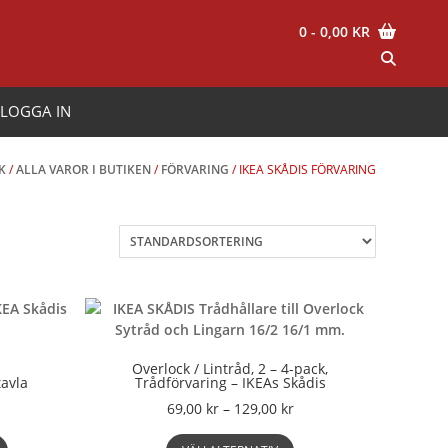
0
- 0,00 KR
LOGGA IN
K
/
ALLA VAROR I BUTIKEN
/
FÖRVARING
/ IKEA SKÅDIS FÖRVARING
Overlock / Lintråd, 2 – 4-pack,
tavla
Trådförvaring – IKEAs Skådis
Prisintervall:
69,00
kr
–
129,00
kr
69,00 kr
Den