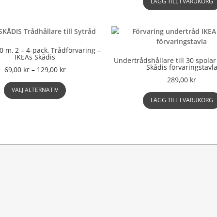
LÄGG TILL I VARUKORG
har
flera
varianter.
De
olika
0 m, 2 – 4-pack, Trådförvaring –
IKEAs Skådis
alternativen
Undertrådshållare till 30 spolar
Skådis förvaringstavl
kan
Prisintervall:
69,00
kr
–
129,00
kr
väljas
69,00 kr
289,00
kr
Den
på
till
VÄLJ ALTERNATIV
här
produktsidan
129,00 kr
LÄGG TILL I VARUKORG
produkten
har
flera
varianter.
De
olika
alternativen
kan
väljas
på
produktsidan