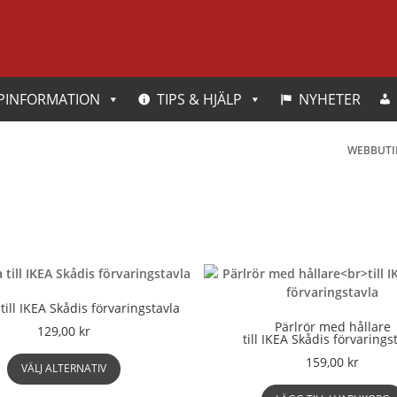
PINFORMATION
TIPS & HJÄLP
NYHETER
WEBBUTI
till IKEA Skådis förvaringstavla
Pärlrör med hållare
129,00
kr
till IKEA Skådis förvarings
Den
159,00
kr
VÄLJ ALTERNATIV
här
produkten