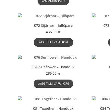
till
VÄLJ ALTERNATIV
här
285,00 kr
produkten
har
flera
varianter.
072 Stjärnor – Jullöpare
073
De
435,00
kr
olika
alternativen
LÄGG TILL I VARUKORG
kan
väljas
på
produktsidan
076 Sunflower – Handduk
285,00
kr
LÄGG TILL I VARUKORG
081 Together – Handduk
084 Tr