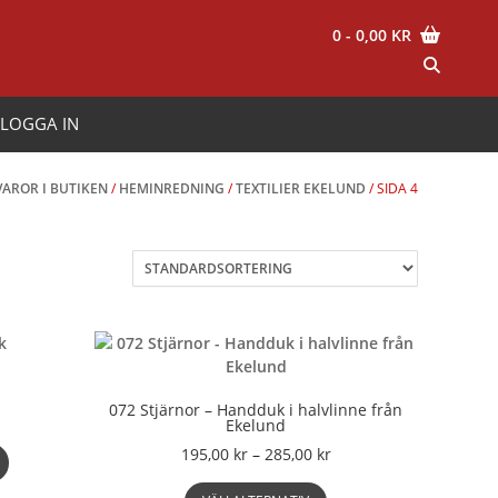
0
- 0,00 KR
LOGGA IN
VAROR I BUTIKEN
/
HEMINREDNING
/
TEXTILIER EKELUND
/ SIDA 4
072 Stjärnor – Handduk i halvlinne från
Ekelund
Prisintervall:
195,00
kr
–
285,00
kr
195,00 kr
Den