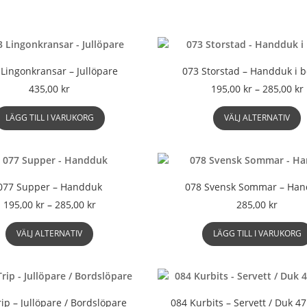
har
flera
varianter.
De
olika
 Lingonkransar – Jullöpare
073 Storstad – Handduk i 
alternativen
P
435,00
kr
195,00
kr
–
285,00
kr
kan
D
väljas
t
LÄGG TILL I VARUKORG
VÄLJ ALTERNATIV
h
på
p
produktsidan
h
f
v
077 Supper – Handduk
078 Svensk Sommar – Ha
D
Prisintervall:
195,00
kr
–
285,00
kr
285,00
kr
o
195,00 kr
a
Den
till
VÄLJ ALTERNATIV
LÄGG TILL I VARUKORG
k
här
285,00 kr
v
produkten
p
har
p
flera
varianter.
ip – Jullöpare / Bordslöpare
084 Kurbits – Servett / Duk 4