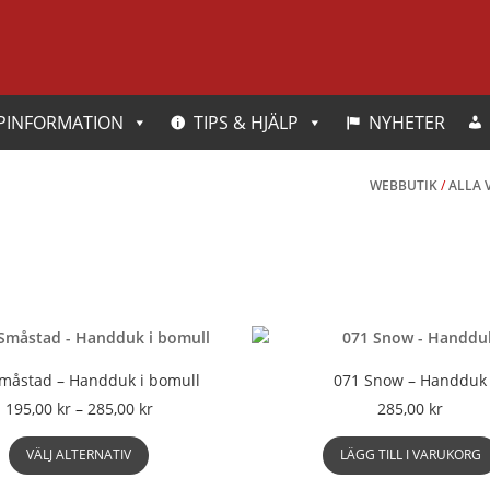
PINFORMATION
TIPS & HJÄLP
NYHETER
WEBBUTIK
/
ALLA 
måstad – Handduk i bomull
071 Snow – Handduk
Prisintervall:
195,00
kr
–
285,00
kr
285,00
kr
195,00 kr
Den
till
VÄLJ ALTERNATIV
LÄGG TILL I VARUKORG
här
285,00 kr
produkten