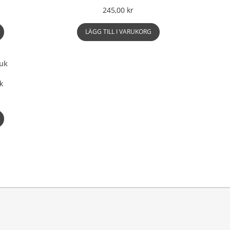
245,00
kr
LÄGG TILL I VARUKORG
k