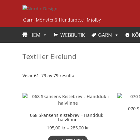
Skip
to
content
Garn, Mönster & Handarbete i Mjölby
HEM
WEBBUTIK
GARN
KÖ
Textilier Ekelund
Visar 61–79 av 79 resultat
070 S
068 Skansens Kistebrev – Handduk i
halvlinne
Prisintervall:
195,00
kr
–
285,00
kr
195,00 kr
Den