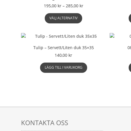
Prisintervall:
195,00
kr
–
285,00
kr
195,00 kr
Den
till
VÄLJ ALTERNATIV
här
285,00 kr
produkten
har
flera
varianter.
Tulip – Servett/Liten duk 35×35
0
De
140,00
kr
olika
alternativen
LÄGG TILL I VARUKORG
kan
väljas
på
produktsidan
KONTAKTA OSS