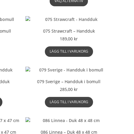
till
VÄLJ ALTERNATIV
här
285,00 kr
produkten
har
flera
varianter.
bomull
075 Strawcraft – Handduk
De
risintervall:
189,00
kr
olika
195,00 kr
alternativen
en
ill
LÄGG TILL I VARUKORG
kan
är
285,00 kr
väljas
rodukten
på
ar
produktsidan
lera
arianter.
ndduk
079 Sverige – Handduk i bomull
e
285,00
kr
lika
lternativen
LÄGG TILL I VARUKORG
an
äljas
å
roduktsidan
7 x 47 cm
086 Linnea – Duk 48 x 48 cm