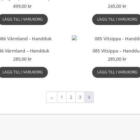
De
499,00
kr
245,00
kr
olika
alternativen
LÄGG TILL I VARUKORG
LÄGG TILL I VARUKORG
kan
väljas
på
produktsidan
86 Värmland – Handduk
085 Vitsippa – Handdu
285,00
kr
285,00
kr
LÄGG TILL I VARUKORG
LÄGG TILL I VARUKORG
←
1
2
3
4