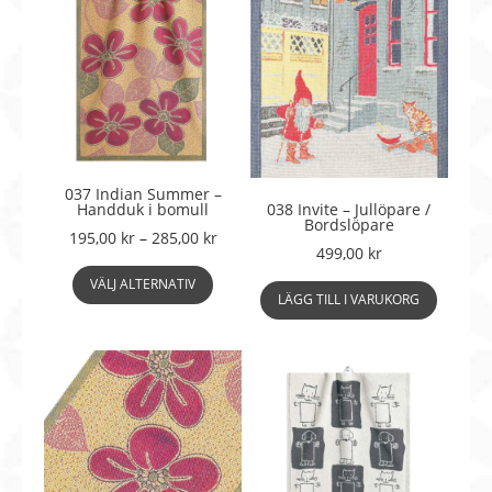
037 Indian Summer –
Handduk i bomull
038 Invite – Jullöpare /
Bordslöpare
Prisintervall:
195,00
kr
–
285,00
kr
499,00
kr
195,00 kr
Den
till
VÄLJ ALTERNATIV
här
LÄGG TILL I VARUKORG
285,00 kr
produkten
har
flera
varianter.
De
olika
alternativen
kan