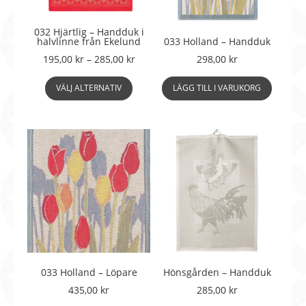
produktsidan
032 Hjärtlig – Handduk i
halvlinne från Ekelund
033 Holland – Handduk
Prisintervall:
195,00
kr
–
285,00
kr
298,00
kr
195,00 kr
Den
till
VÄLJ ALTERNATIV
LÄGG TILL I VARUKORG
här
285,00 kr
produkten
har
flera
varianter.
De
olika
alternativen
kan
väljas
på
produktsidan
033 Holland – Löpare
Hönsgården – Handduk
435,00
kr
285,00
kr