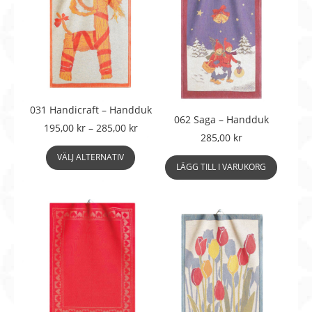
031 Handicraft – Handduk
062 Saga – Handduk
Prisintervall:
195,00
kr
–
285,00
kr
285,00
kr
195,00 kr
Den
till
VÄLJ ALTERNATIV
här
LÄGG TILL I VARUKORG
285,00 kr
produkten
har
flera
varianter.
De
olika
alternativen
kan
väljas
på