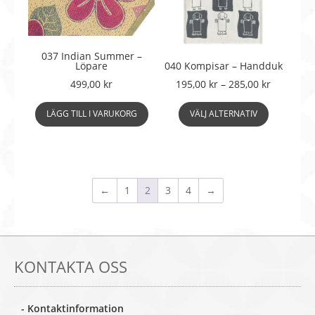
väljas
på
produktsidan
037 Indian Summer –
Löpare
040 Kompisar – Handduk
Prisinterv
499,00
kr
195,00
kr
–
285,00
kr
195,00 kr
Den
till
LÄGG TILL I VARUKORG
VÄLJ ALTERNATIV
här
285,00 kr
produkte
har
flera
varianter.
←
1
2
3
4
→
De
olika
alternati
kan
väljas
KONTAKTA OSS
på
produkts
- Kontaktinformation