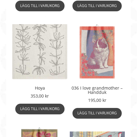
LÄGG TILL I VARUKORG
LÄGG TILL I VARUKORG
Hoya
036 I love grandmother –
Handduk
353,00
kr
195,00
kr
LÄGG TILL I VARUKORG
LÄGG TILL I VARUKORG