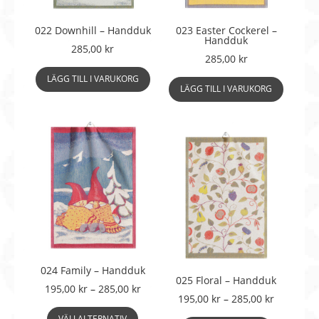
022 Downhill – Handduk
023 Easter Cockerel –
Handduk
285,00
kr
285,00
kr
LÄGG TILL I VARUKORG
LÄGG TILL I VARUKORG
024 Family – Handduk
025 Floral – Handduk
Prisintervall:
195,00
kr
–
285,00
kr
Prisinterv
195,00
kr
–
285,00
kr
195,00 kr
Den
195,00 kr
till
Den
VÄLJ ALTERNATIV