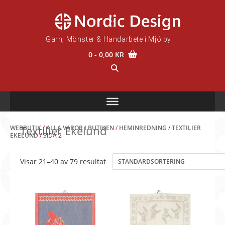
Skip
to
content
Garn, Mönster & Handarbete i Mjölby
0
- 0,00 KR
Textilier Ekelund
WEBBUTIK
/
ALLA VAROR I BUTIKEN
/
HEMINREDNING
/
TEXTILIER
EKELUND
/ SIDA 2
Visar 21–40 av 79 resultat